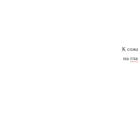
К сожа
на
гл