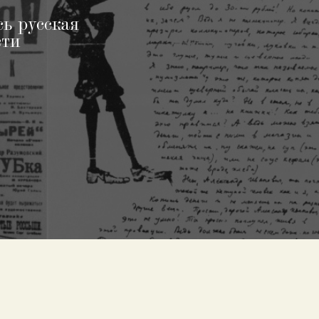
сь русская
сти