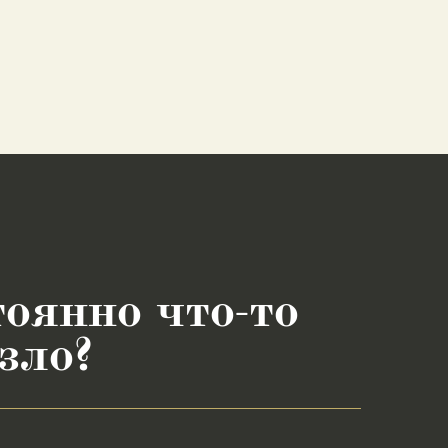
оянно что‑то
зло?