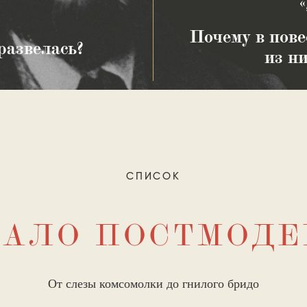
Почему в пове
развелась?
из н
СПИСОК
ЧАЛО ПОСТМОДЕ
От слезы комсомолки до гнилого бридо