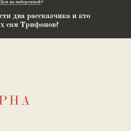
Дом на набережной
сти два рассказчика и кто
их сам Трифонов?
РНА