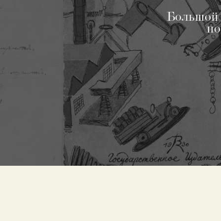
Большой к
по