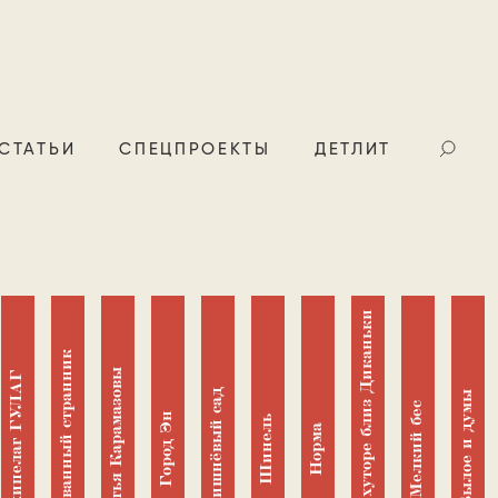
СТАТЬИ
СПЕЦПРОЕКТЫ
ДЕТЛИТ
Вечера на хуторе близ Диканьки
Очарованный странник
Братья Карамазовы
Архипелаг ГУЛАГ
Вишнёвый сад
Былое и думы
Мелкий бес
Город Эн
Шинель
Норма