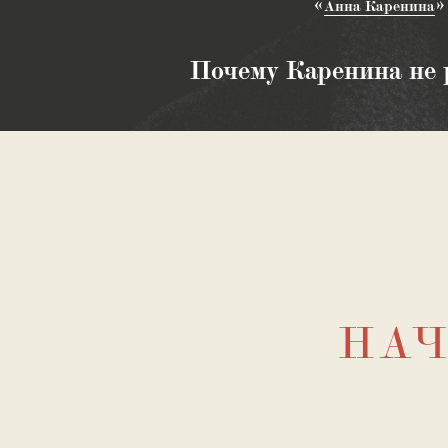
Анна Каренина
Почему Каренина не 
НА