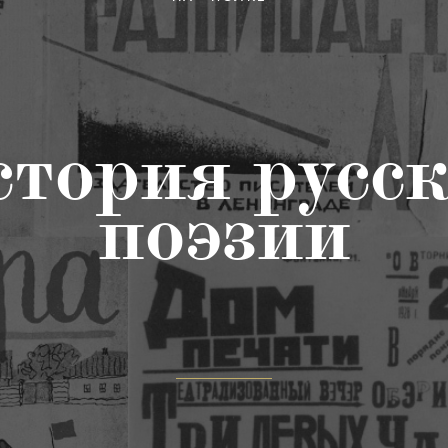
тория русс
поэзии