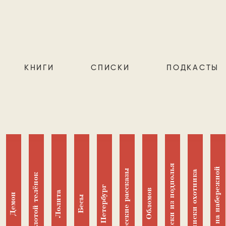
КНИГИ
СПИСКИ
ПОДКАСТЫ
Записки из подполья
Дом на набережной
Одесские рассказы
Записки охотника
Золотой телёнок
Петербург
Обломов
Лолита
Демон
Бесы