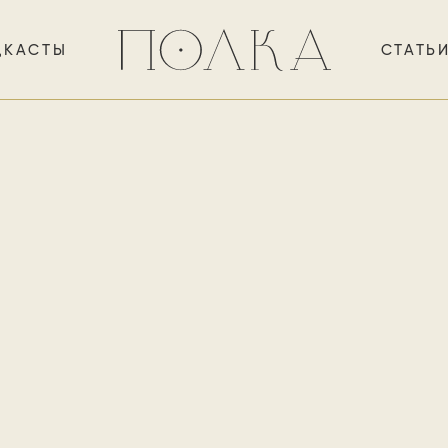
ДКАСТЫ
СТАТЬ
емонстративно отказываясь 
твенности, Шаламов создаё
ожественную прозу о ГУЛА
стное и талантливое свиде
ельствах, в которых челове
быть человеком.