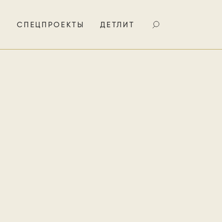
И
СПЕЦПРОЕКТЫ
ДЕТЛИТ
от
т лучшую
Ге —
тельство
к перестаёт