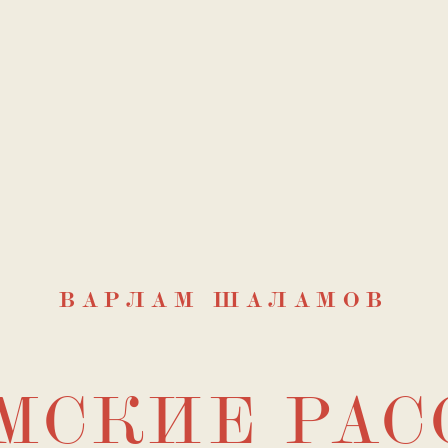
аламов. 1956 год
ВАРЛАМ ШАЛАМОВ
Когда она написана?
МСКИЕ РАС