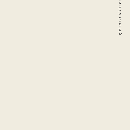
ПОДЕЛИТЬСЯ СТАТЬЕЙ
Колымы, где после
 к написанию сборника в
лжил уже в Москве, куда
 сборник цикла —
спондентом журнала
 а в 1961 году выходит