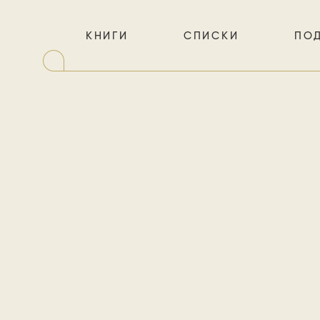
КНИГИ
СПИСКИ
ПО
Д
художес
худ
безжало
об обстоят