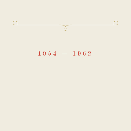
ассказами» Шаламов начал вскоре после возвращения с 
нужден был провести ещё три года. Шаламов приступил
ом на торфоразработках в Калининской области, и продо
билитации в 1956 году. «Колымские рассказы» — первый
 этому времени писатель уже работает внештатным корре
бъёмных «Колымских тетрадей» публикуются в «Знамени»,
1954
1962
рник «Огниво».