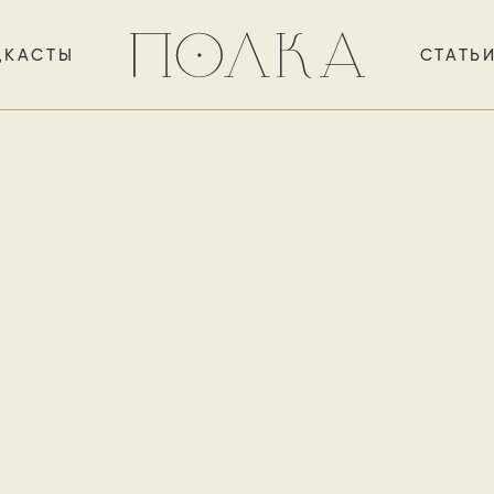
ДКАСТЫ
СТАТЬ
ьесы, в которых Пушкин р
еских пороках и игре с судьб
ы с отцом и решает вопрос о
местимы ли гений и злодейс