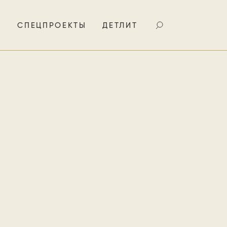
И
СПЕЦПРОЕКТЫ
ДЕТЛИТ
азмышляет
ой, сводит
 том,
тво.