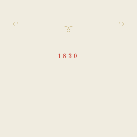
.
 над «Маленькими трагедиями» Пушкин приступил во вр
да
. «Скупой рыцарь» был закончен 23 октября, «Моцарт 
бря и «Пир во время чумы» — 6 ноября.
1830