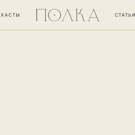
ДКАСТЫ
СТАТЬ
кандера — эпос, полный ир
алагура и плута из абхазско
рый умудряется выплыть из
тов истории — почти сказочн
ремя по-настоящему трагиче