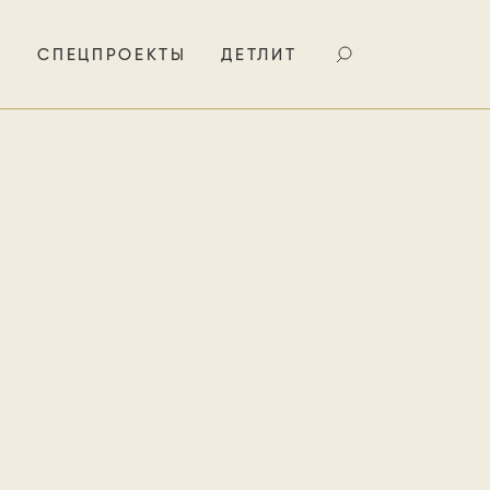
И
СПЕЦПРОЕКТЫ
ДЕТЛИТ
онии. Это
й деревни,
 всех
ой и в то
ской.