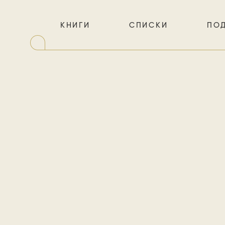
КНИГИ
СПИСКИ
ПО
Роман Ис
история б
кото
водоворо
же в