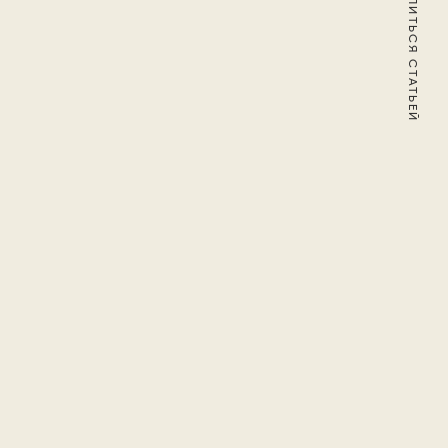
ПОДЕЛИТЬСЯ СТАТЬЕЙ
ях. Сокращенная,
енты и сюжетные линии,
того Вагинов продолжал
на, который можно