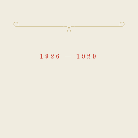
н Вагинов. Около 1920 года
Когда она написана?
1926
1929
 началась в 1926 году, существует в нескольких редакци
 в 1927-м. Книжная, изданная в 1928-м, включает фрагм
атном варианте, и отличается от него финалом. После э
я. Переработанный автором в 1928–1929 годы текст рома
едакцию, был опубликован уже в 1991 году.