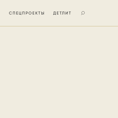
И
СПЕЦПРОЕКТЫ
ДЕТЛИТ
ного
жизни
 особняком.
 наблюдает
а тонут в
 песнь» в