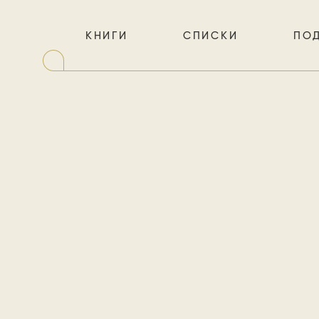
КНИГИ
СПИСКИ
ПО
Ваг
и не
Петербурга
В своей г
за тем, 
пошлости