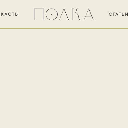
ДКАСТЫ
СТАТЬ
инов — певец несвоевремен
уместного. В литературной 
 1920-х он всегда держится
лавной прозаической книге
как осколки Серебряного век
 нового времени. «Козлиная