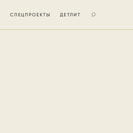
И
СПЕЦПРОЕКТЫ
ДЕТЛИТ
ельного
вные черты
анра для
опий.