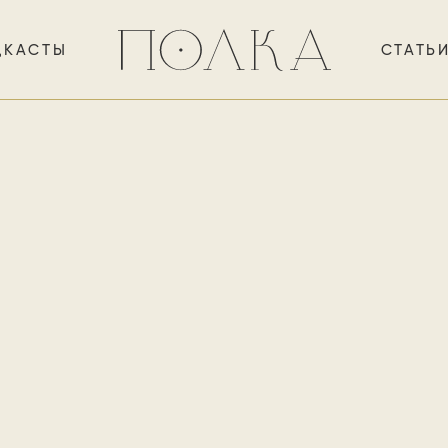
ДКАСТЫ
СТАТЬ
о невозможности принудит
уже в 1920-е угадавший гла
арных идеологий, образец ж
 русских и западных антиут