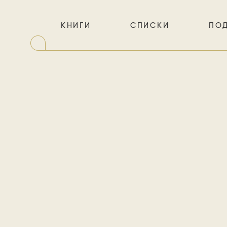
КНИГИ
СПИСКИ
ПО
Роман 
счастья, 
тоталит
всех