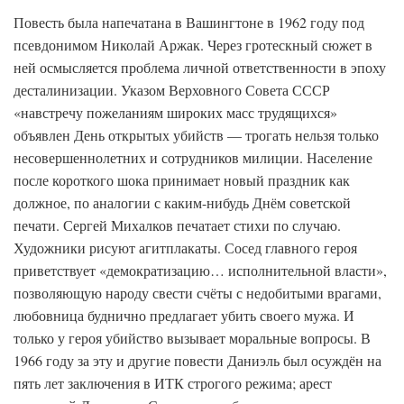
Повесть была напечатана в Вашингтоне в 1962 году под
псевдонимом Николай Аржак. Через гротескный сюжет в
ней осмысляется проблема личной ответственности в эпоху
десталинизации. Указом Верховного Совета СССР
«навстречу пожеланиям широких масс трудящихся»
объявлен День открытых убийств — трогать нельзя только
несовершеннолетних и сотрудников милиции. Население
после короткого шока принимает новый праздник как
должное, по аналогии с каким-нибудь Днём советской
печати. Сергей Михалков печатает стихи по случаю.
Художники рисуют агитплакаты. Сосед главного героя
приветствует «демократизацию… исполнительной власти»,
позволяющую народу свести счёты с недобитыми врагами,
любовница буднично предлагает убить своего мужа. И
только у героя убийство вызывает моральные вопросы. В
1966 году за эту и другие повести Даниэль был осуждён на
пять лет заключения в ИТК строгого режима; арест