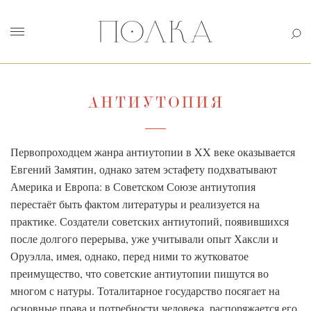
АНТИУТОПИЯ
Первопроходцем жанра антиутопии в XX веке оказывается
Евгений Замятин, однако затем эстафету подхватывают
Америка и Европа: в Советском Союзе антиутопия
перестаёт быть фактом литературы и реализуется на
практике. Создатели советских антиутопий, появившихся
после долгого перерыва, уже учитывали опыт Хаксли и
Оруэлла, имея, однако, перед ними то жутковатое
преимущество, что советские антиутопии пишутся во
многом с натуры. Тоталитарное государство посягает на
основные права и потребности человека, распоряжается его