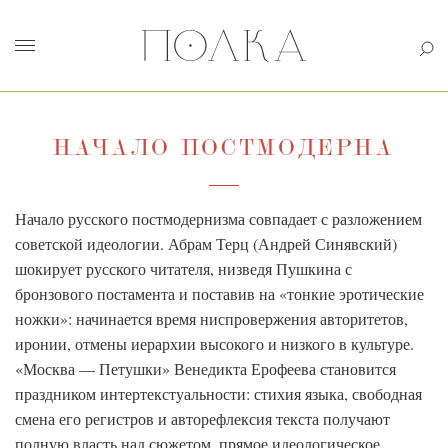
НАЧАЛО ПОСТМОДЕРНА
Начало русского постмодернизма совпадает с разложением
советской идеологии. Абрам Терц (Андрей Синявский)
шокирует русского читателя, низведя Пушкина с
бронзового постамента и поставив на «тонкие эротические
ножки»: начинается время ниспровержения авторитетов,
иронии, отмены иерархии высокого и низкого в культуре.
«Москва — Петушки» Венедикта Ерофеева становится
праздником интертекстуальности: стихия языка, свободная
смена его регистров и авторефлексия текста получают
полную власть над сюжетом, прямое идеологическое