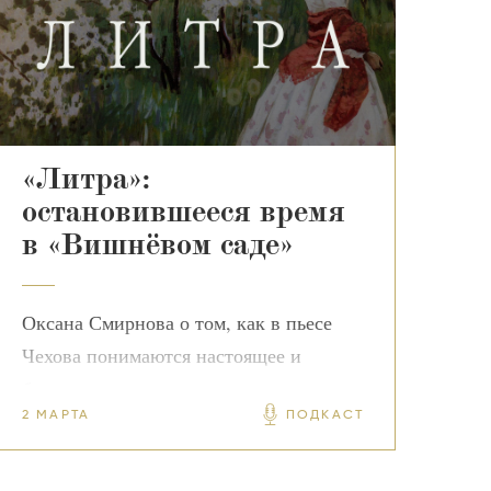
«Литра»:
остановившееся время
в «Вишнёвом саде»
Оксана Смирнова о том, как в пьесе
Чехова понимаются настоящее и
будущее
2 МАРТА
ПОДКАСТ