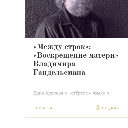
«Между строк»:
«Воскрешение матери»
Владимира
Гандельсмана
Дана Курская о «стёртом» языке и
любви, побеждающей смерть
18 МАРТА
ПОДКАСТ