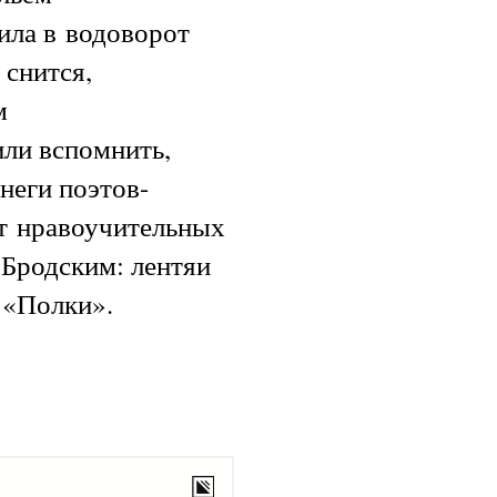
ила в водоворот
 снится,
м
или вспомнить,
неги поэтов-
от нравоучительных
 Бродским: лентяи
 «Полки».