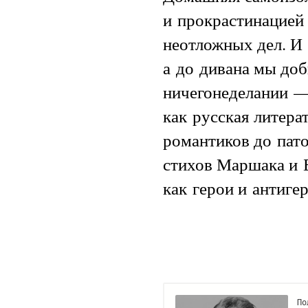
и прокрастинацией 
неотложных дел. И 
а до дивана мы доб
ничегонеделании —
как русская литера
романтиков до пат
стихов Маршака и Б
как герои и антиге