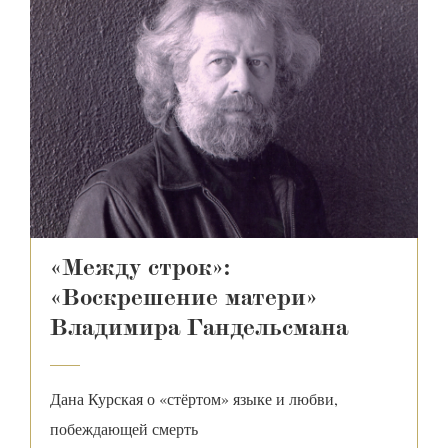
«Между строк»:
«Воскрешение матери»
Владимира Гандельсмана
С
р
Дана Курская о «стёртом» языке и любви,
побеждающей смерть