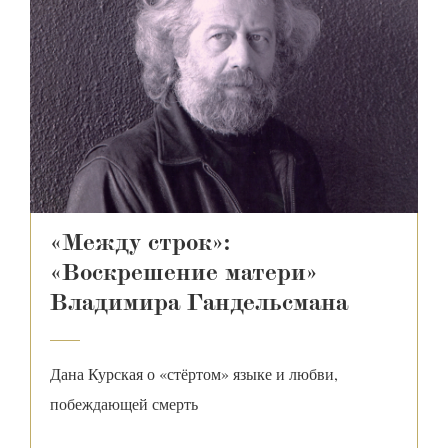
«Между строк»:
«Воскрешение матери»
Владимира Гандельсмана
С
р
Дана Курская о «стёртом» языке и любви,
побеждающей смерть