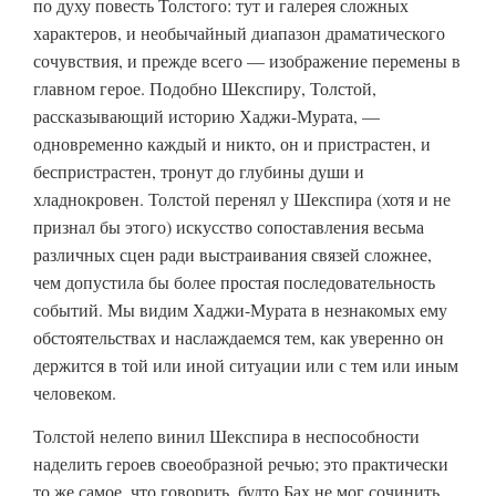
по духу повесть Толстого: тут и галерея сложных
характеров, и необычайный диапазон драматического
сочувствия, и прежде всего — изображение перемены в
главном герое. Подобно Шекспиру, Толстой,
рассказывающий историю Хаджи-Мурата, —
одновременно каждый и никто, он и пристрастен, и
беспристрастен, тронут до глубины души и
хладнокровен. Толстой перенял у Шекспира (хотя и не
признал бы этого) искусство сопоставления весьма
различных сцен ради выстраивания связей сложнее,
чем допустила бы более простая последовательность
событий. Мы видим Хаджи-Мурата в незнакомых ему
обстоятельствах и наслаждаемся тем, как уверенно он
держится в той или иной ситуации или с тем или иным
человеком.
Толстой нелепо винил Шекспира в неспособности
наделить героев своеобразной речью; это практически
то же самое, что говорить, будто Бах не мог сочинить