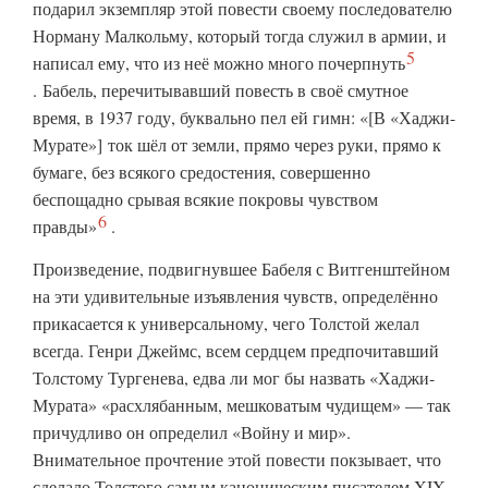
подарил экземпляр этой повести своему последователю
Норману Малкольму, который тогда служил в армии, и
5
написал ему, что из неё можно много
почерпнуть
. Бабель, перечитывавший повесть в своё смутное
время, в 1937 году, буквально пел ей гимн: «[В «Хаджи-
Мурате»] ток шёл от земли, прямо через руки, прямо к
бумаге, без всякого средостения, совершенно
беспощадно срывая всякие покровы чувством
6
правды»
.
Произведение, подвигнувшее Бабеля с Витгенштейном
на эти удивительные изъявления чувств, определённо
прикасается к универсальному, чего Толстой желал
всегда. Генри Джеймс, всем сердцем предпочитавший
Толстому Тургенева, едва ли мог бы назвать «Хаджи-
Мурата» «расхлябанным, мешковатым чудищем» — так
причудливо он определил «Войну и мир».
Внимательное прочтение этой повести покзывает, что
сделало Толстого самым каноническим писателем XIX