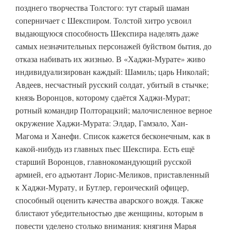
позднего творчества Толстого: тут старый шаман
соперничает с Шекспиром. Толстой хитро усвоил
выдающуюся способность Шекспира наделять даже
самых незначительных персонажей буйством бытия, до
отказа набивать их жизнью. В «Хаджи-Мурате» живо
индивидуализирован каждый: Шамиль; царь Николай;
Авдеев, несчастный русский солдат, убитый в стычке;
князь Воронцов, которому сдаётся Хаджи-Мурат;
ротный командир Полторацкий; малочисленное верное
окружение Хаджи-Мурата: Элдар, Гамзало, Хан-
Магома и Ханефи. Список кажется бесконечным, как в
какой-нибудь из главных пьес Шекспира. Есть ещё
старший Воронцов, главнокомандующий русской
армией, его адъютант Лорис-Меликов, приставленный
к Хаджи-Мурату, и Бутлер, героический офицер,
способный оценить качества аварского вождя. Также
блистают убедительностью две женщины, которым в
повести уделено столько внимания: княгиня Марья