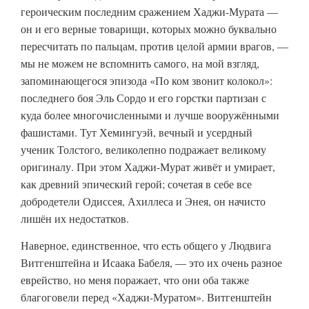
героическим последним сражением Хаджи-Мурата —
он и его верные товарищи, которых можно буквально
пересчитать по пальцам, против целой армии врагов, —
мы не можем не вспомнить самого, на мой взгляд,
запоминающегося эпизода «По ком звонит колокол»:
последнего боя Эль Сордо и его горстки партизан с
куда более многочисленными и лучше вооружёнными
фашистами. Тут Хемингуэй, вечный и усердный
ученик Толстого, великолепно подражает великому
оригиналу. При этом Хаджи-Мурат живёт и умирает,
как древний эпический герой; сочетая в себе все
добродетели Одиссея, Ахиллеса и Энея, он начисто
лишён их недостатков.
Наверное, единственное, что есть общего у Людвига
Витгенштейна и Исаака Бабеля, — это их очень разное
еврейство, но меня поражает, что они оба также
благоговели перед «Хаджи-Муратом». Витгенштейн