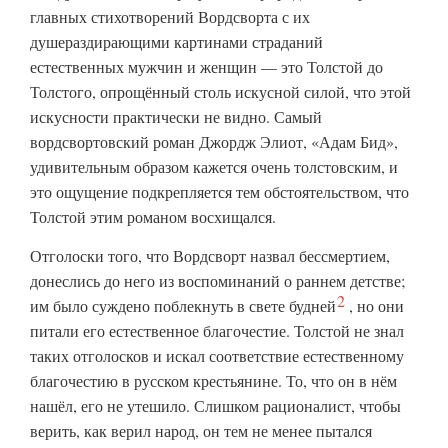
главных стихотворений Вордсворта с их
душераздирающими картинами страданий
естественных мужчин и женщин — это Толстой до
Толстого, опрощённый столь искусной силой, что этой
искусности практически не видно. Самый
вордсвортовский роман Джордж Элиот, «Адам Бид»,
удивительным образом кажется очень толстовским, и
это ощущение подкрепляется тем обстоятельством, что
Толстой этим романом восхищался.
Отголоски того, что Вордсворт назвал бессмертием,
донеслись до него из воспоминаний о раннем детстве;
2
им было суждено поблекнуть в свете
будней
, но они
питали его естественное благочестие. Толстой не знал
таких отголосков и искал соответствие естественному
благочестию в русском крестьянине. То, что он в нём
нашёл, его не утешило. Слишком рационалист, чтобы
верить, как верил народ, он тем не менее пытался