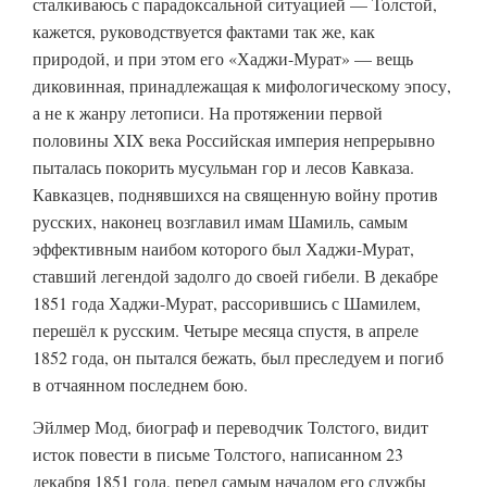
сталкиваюсь с парадоксальной ситуацией — Толстой,
кажется, руководствуется фактами так же, как
природой, и при этом его «Хаджи-Мурат» — вещь
диковинная, принадлежащая к мифологическому эпосу,
а не к жанру летописи. На протяжении первой
половины XIX века Российская империя непрерывно
пыталась покорить мусульман гор и лесов Кавказа.
Кавказцев, поднявшихся на священную войну против
русских, наконец возглавил имам Шамиль, самым
эффективным наибом которого был Хаджи-Мурат,
ставший легендой задолго до своей гибели. В декабре
1851 года Хаджи-Мурат, рассорившись с Шамилем,
перешёл к русским. Четыре месяца спустя, в апреле
1852 года, он пытался бежать, был преследуем и погиб
в отчаянном последнем бою.
Эйлмер Мод, биограф и переводчик Толстого, видит
исток повести в письме Толстого, написанном 23
декабря 1851 года, перед самым началом его службы