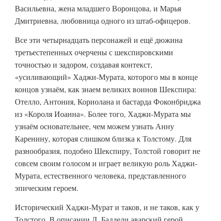
Васильевна, жена младшего Воронцова, и Марья
Дмитриевна, любовница одного из штаб-офицеров.
Все эти четырнадцать персонажей и ещё дюжина
третьестепенных очерчены с шекспировскими
точностью и задором, создавая контекст,
«усиливающий» Хаджи-Мурата, которого мы в конце
концов узнаём, как знаем великих воинов Шекспира:
Отелло, Антония, Кориолана и бастарда Фоконбриджа
из «Короля Иоанна». Более того, Хаджи-Мурата мы
узнаём основательнее, чем можем узнать Анну
Каренину, которая слишком близка к Толстому. Для
разнообразия, подобно Шекспиру, Толстой говорит не
совсем своим голосом и играет великую роль Хаджи-
Мурата, естественного человека, представленного
эпическим героем.
Исторический Хаджи-Мурат и таков, и не таков, как у
Толстого. В описании Д. Баддели аварский герой,