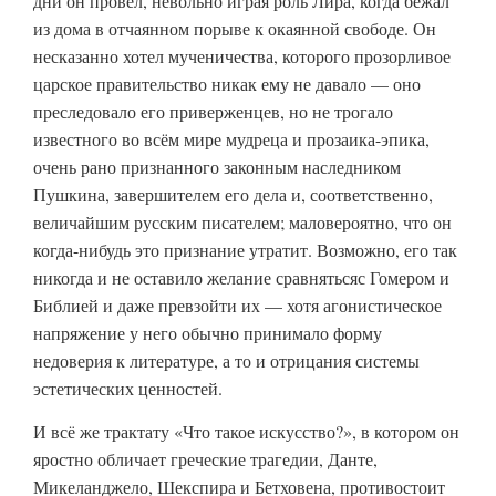
дни он провёл, невольно играя роль Лира, когда бежал
из дома в отчаянном порыве к окаянной свободе. Он
несказанно хотел мученичества, которого прозорливое
царское правительство никак ему не давало — оно
преследовало его приверженцев, но не трогало
известного во всём мире мудреца и прозаика-эпика,
очень рано признанного законным наследником
Пушкина, завершителем его дела и, соответственно,
величайшим русским писателем; маловероятно, что он
когда-нибудь это признание утратит. Возможно, его так
никогда и не оставило желание сравнятьсяс Гомером и
Библией и даже превзойти их — хотя агонистическое
напряжение у него обычно принимало форму
недоверия к литературе, а то и отрицания системы
эстетических ценностей.
И всё же трактату «Что такое искусство?», в котором он
яростно обличает греческие трагедии, Данте,
Микеланджело, Шекспира и Бетховена, противостоит