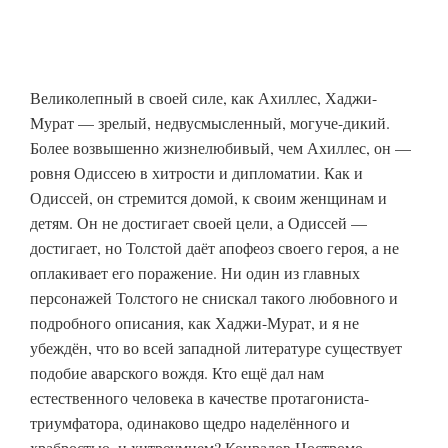
Великолепный в своей силе, как Ахиллес, Хаджи-
Мурат — зрелый, недвусмысленный, могуче-дикий.
Более возвышенно жизнелюбивый, чем Ахиллес, он —
ровня Одиссею в хитрости и дипломатии. Как и
Одиссей, он стремится домой, к своим женщинам и
детям. Он не достигает своей цели, а Одиссей —
достигает, но Толстой даёт апофеоз своего героя, а не
оплакивает его поражение. Ни один из главных
персонажей Толстого не снискал такого любовного и
подробного описания, как Хаджи-Мурат, и я не
убеждён, что во всей западной литературе существует
подобие аварского вождя. Кто ещё дал нам
естественного человека в качестве протагониста-
триумфатора, одинаково щедро наделённого и
храбростью, и хитроумием? Конрадов Ностромо,