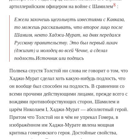
8
артиллерийским офицером на войне с
Шамилем
:
Ежели захочешь щегольнуть известиями с Кавказа,
то можешь рассказывать, что второе лицо после
Шамиля, некто Хаджи-Мурат, на днях передался
Русскому правительству. Это был первый лихач
(джигит) и молодец во всей Чечне, а сделал
подлость.Источник или подпись
Полвека спустя Толстой ни слова не говорит о том, что
Хаджи-Мурат сделал хоть какую-нибудь подлость, что
он вообще был способен на подлость. В сравнении со
всеми прочими действующими лицами, прежде всего с
вождями противоборствующих сторон, Шамилем и
царём Николаем I, Хаджи-Мурат — абсолютный герой.
Притом что Толстой ни в чём не упрекал Гомера, в
изображённом им Хаджи-Мурате явлена мощная
критика гомеровского героя. Достойные свойства,