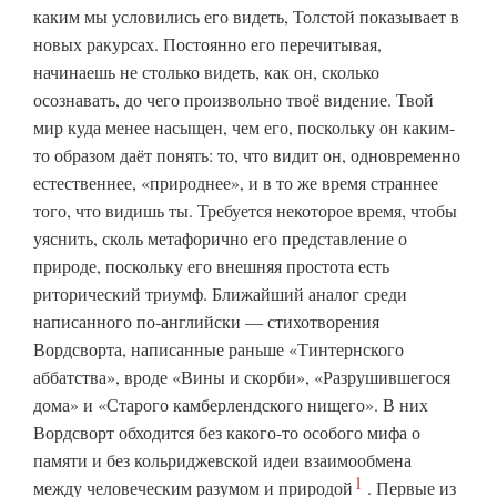
каким мы условились его видеть, Толстой показывает в
новых ракурсах. Постоянно его перечитывая,
начинаешь не столько видеть, как он, сколько
осознавать, до чего произвольно твоё видение. Твой
мир куда менее насыщен, чем его, поскольку он каким-
то образом даёт понять: то, что видит он, одновременно
естественнее, «природнее», и в то же время страннее
того, что видишь ты. Требуется некоторое время, чтобы
уяснить, сколь метафорично его представление о
природе, поскольку его внешняя простота есть
риторический триумф. Ближайший аналог среди
написанного по-английски — стихотворения
Вордсворта, написанные раньше «Тинтернского
аббатства», вроде «Вины и скорби», «Разрушившегося
дома» и «Старого камберлендского нищего». В них
Вордсворт обходится без какого-то особого мифа о
памяти и без кольриджевской идеи взаимообмена
1
между человеческим разумом и
природой
. Первые из