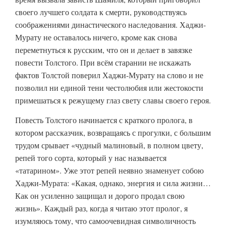
своего лучшего солдата к смерти, руководствуясь
соображениями династического наследования. Хаджи-
Мурату не оставалось ничего, кроме как снова
переметнуться к русским, что он и делает в завязке
повести Толстого. При всём старании не искажать
фактов Толстой поверил Хаджи-Мурату на слово и не
позволил ни единой тени честолюбия или жестокости
примешаться к режущему глаз свету славы своего героя.
Повесть Толстого начинается с краткого пролога, в
котором рассказчик, возвращаясь с прогулки, с большим
трудом срывает «чудный малиновый, в полном цвету,
репей того сорта, который у нас называется
«татарином». Уже этот репей неявно знаменует собою
Хаджи-Мурата: «Какая, однако, энергия и сила жизни…
Как он усиленно защищал и дорого продал свою
жизнь». Каждый раз, когда я читаю этот пролог, я
изумляюсь тому, что самоочевидная символичность