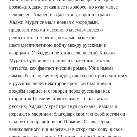
возможно, даже отчаяннее и храбрее, но куда менее
человечен. Аварец из Дагестана, горной страны,
Хаджи-Мурат сначала воевал с мюридами,
представителями массового мусульманского
религиозного течения, которые разожгли
шестидесятилетнюю войну между русскими и
аварцами. У Баддели летопись свершений Хаджи-
Мурата, будучи всего лишь изложением фактов,
читается, как фантастический роман. Убив имама
Гамзат-бека, вождя мюридов, наш герой присоединился
к русским; через некоторое время он был предан
вождём аварцев и оговорён перед русскими как
сторонник Шамиля, нового имама. Спасаясь от
русских, Хаджи-Мурат прыгнул со скалы, выжил и
перешёл к мюридам; благодаря своим способностям он
вскоре стал правой рукой Шамиля. Слава героя,
великолепного и в набегах, и в открытых боях, в своё
время вызвала зависть Шамиля, который приговорил