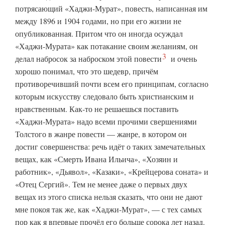
потрясающий «Хаджи-Мурат», повесть, написанная им
между 1896 и 1904 годами, но при его жизни не
опубликованная. Притом что он иногда осуждал
«Хаджи-Мурата» как потакание своим желаниям, он
3
делал набросок за наброском этой
повести
и очень
хорошо понимал, что это шедевр, причём
противоречивший почти всем его принципам, согласно
которым искусству следовало быть христианским и
нравственным. Как-то не решаешься поставить
«Хаджи-Мурата» надо всеми прочими свершениями
Толстого в жанре повести — жанре, в котором он
достиг совершенства: речь идёт о таких замечательных
вещах, как «Смерть Ивана Ильича», «Хозяин и
работник», «Дьявол», «Казаки», «Крейцерова соната» и
«Отец Сергий». Тем не менее даже о первых двух
вещах из этого списка нельзя сказать, что они не дают
мне покоя так же, как «Хаджи-Мурат», — с тех самых
пор как я впервые прочёл его больше сорока лет назад.