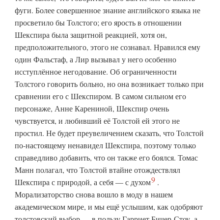
фуги. Более совершенное знание английского языка не
просветило бы Толстого; его ярость в отношении
Шекспира была защитной реакцией, хотя он,
предположительного, этого не сознавал. Нравился ему
один Фальстаф, а Лир вызывал у него особенно
исступлённое негодование. Об ограниченности
Толстого говорить больно, но она возникает только при
сравнении его с Шекспиром. В самом сильном его
персонаже, Анне Карениной, Шекспир очень
чувствуется, и любивший её Толстой ей этого не
простил. Не будет преувеличением сказать, что Толстой
по-настоящему ненавидел Шекспира, поэтому только
справедливо добавить, что он также его боялся. Томас
Манн полагал, что Толстой втайне отождествлял
9
Шекспира с природой, а себя — с
духом
.
Морализаторство снова вошло в моду в нашем
академическом мире, и мы ещё услышим, как одобряют
толстовский выбор — в пользу Гарриет Бичер-Стоу, а