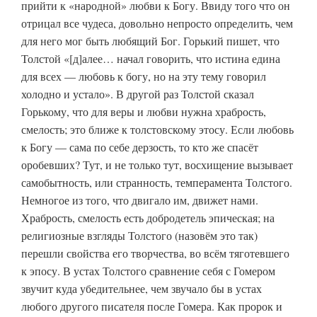
прийти к «народной» любви к Богу. Ввиду того что он
отрицал все чудеса, довольно непросто определить, чем
для него мог быть любящий Бог. Горький пишет, что
Толстой «[д]алее… начал говорить, что истина едина
для всех — любовь к богу, но на эту тему говорил
холодно и устало». В другой раз Толстой сказал
Горькому, что для веры и любви нужна храбрость,
смелость; это ближе к толстовскому этосу. Если любовь
к Богу — сама по себе дерзость, то кто же спасёт
оробевших? Тут, и не только тут, восхищение вызывает
самобытность, или странность, темперамента Толстого.
Немногое из того, что двигало им, движет нами.
Храбрость, смелость есть добродетель эпическая; на
религиозные взгляды Толстого (назовём это так)
перешли свойства его творчества, во всём тяготевшего
к эпосу. В устах Толстого сравнение себя с Гомером
звучит куда убедительнее, чем звучало бы в устах
любого другого писателя после Гомера. Как пророк и