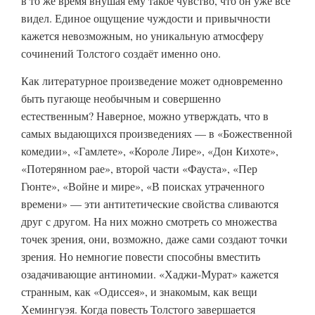
в то же время внушая ему такое чувство, что он уже всё
видел. Единое ощущение чуждости и привычности
кажется невозможным, но уникальную атмосферу
сочинений Толстого создаёт именно оно.
Как литературное произведение может одновременно
быть пугающе необычным и совершенно
естественным? Наверное, можно утверждать, что в
самых выдающихся произведениях — в «Божественной
комедии», «Гамлете», «Короле Лире», «Дон Кихоте»,
«Потерянном рае», второй части «Фауста», «Пер
Гюнте», «Войне и мире», «В поисках утраченного
времени» — эти антитетические свойства сливаются
друг с другом. На них можно смотреть со множества
точек зрения, они, возможно, даже сами создают точки
зрения. Но немногие повести способны вместить
озадачивающие антиномии. «Хаджи-Мурат» кажется
странным, как «Одиссея», и знакомым, как вещи
Хемингуэя. Когда повесть Толстого завершается