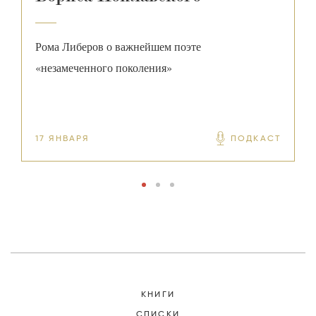
Рома Либеров о важнейшем поэте
Л
«незамеченного поколения»
а
э
17 ЯНВАРЯ
ПОДКАСТ
2
КНИГИ
СПИСКИ