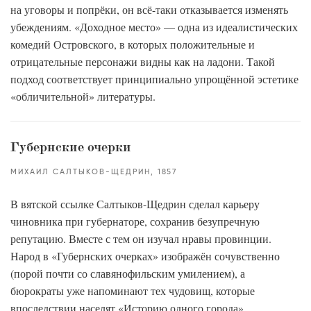
на уговоры и попрёки, он всё-таки отказывается изменять
убеждениям. «Доходное место» — одна из идеалистических
комедий Островского, в которых положительные и
отрицательные персонажи видны как на ладони. Такой
подход соответствует принципиально упрощённой эстетике
«обличительной» литературы.
Губернские очерки
МИХАИЛ САЛТЫКОВ-ЩЕДРИН
1857
В вятской ссылке Салтыков-Щедрин сделал карьеру
чиновника при губернаторе, сохранив безупречную
репутацию. Вместе с тем он изучал нравы провинции.
Народ в «Губернских очерках» изображён сочувственно
(порой почти со славянофильским умилением), а
бюрократы уже напоминают тех чудовищ, которые
впоследствии населят «Историю одного города».