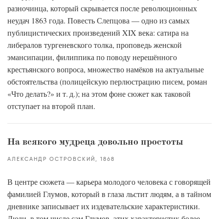
разночинца, который скрывается после революционных
неудач 1863 года. Повесть Слепцова — одно из самых
публицистических произведений XIX века: сатира на
либералов тургеневского толка, проповедь женской
эмансипации, филиппика по поводу нерешённого
крестьянского вопроса, множество намёков на актуальные
обстоятельства (полицейскую перлюстрацию писем, роман
«Что делать?» и т. д.); на этом фоне сюжет как таковой
отступает на второй план.
На всякого мудреца довольно простоты
АЛЕКСАНДР ОСТРОВСКИЙ
1868
В центре сюжета — карьера молодого человека с говорящей
фамилией Глумов, который в глаза льстит людям, а в тайном
дневнике записывает их издевательские характеристики.
Люди, в том числе сам Глумов, этих характеристик более