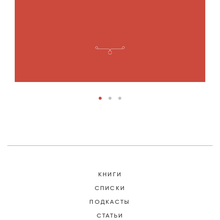
В
—
г
1
КНИГИ
СПИСКИ
ПОДКАСТЫ
СТАТЬИ