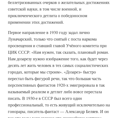
беллетризованных очерков о желательных достижениях
советской науки, в том числе военной, и
приключенческого детлита о победоносном
применении этих достижений.
Первое направление в 1930 году задал лично
Луначарский, только что снятый с поста наркома
просвещения и ставший главой Учёного комитета при
ЦИК СССР: «Нам нужен, так сказать, плановый роман.
Нам дозарезу нужно изображение того, как будет через
десять лет жить человек в тех самых социалистических
городах, которые мы строим». «Дозарез» быстро
перестал быть фигурой речи, так что большая часть
перспективных фантастов 1920-х эмигрировала в так
называемый реализм и детлит либо вовсе перестала
писать. В 1930-е в СССР был всего один
профессиональный, то есть живущий исключительно на
гонорары, писатель-фантаст — Александр Беляев. И он
все эти годы ваял именно что скучнейшие картины