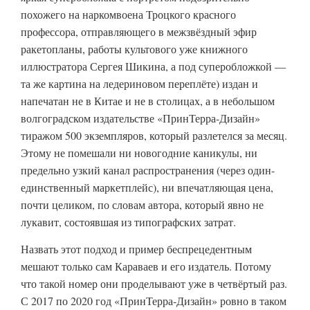
похожего на наркомвоена Троцкого красного
профессора, отправляющего в межзвёздный эфир
ракетопланы, работы культового уже книжного
иллюстратора Сергея Шикина, а под суперобложкой —
та же картина на ледериновом переплёте) издан и
напечатан не в Китае и не в столицах, а в небольшом
волгоградском издательстве «ПринТерра-Дизайн»
тиражом 500 экземпляров, который разлетелся за месяц.
Этому не помешали ни новогодние каникулы, ни
предельно узкий канал распространения (через один-
единственный маркетплейс), ни впечатляющая цена,
почти целиком, по словам автора, который явно не
лукавит, состоявшая из типографских затрат.
Назвать этот подход и пример беспрецедентным
мешают только сам Караваев и его издатель. Потому
что такой номер они проделывают уже в четвёртый раз.
С 2017 по 2020 год «ПринТерра-Дизайн» ровно в таком