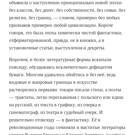
объявила о наступлении принципиально новой эпохи:
без классов, без денег, без собственности, без семьи, без
религии, без границ, — словом, примерно без любых
признаков примерно любой цивилизации. Короче
говоря, это была эпоха химически чистой фантастики,
отформатированной, правда, не в книжки, а в
установочные статьи, выступления и декреты.
Впрочем, и более литературные формы вскипали
повсюду, обуздываясь исключительно дефицитом
бумаги. Многим удавалось обойтись и без неё, ведь
видовые и жанровые границы в искусстве
растворились первыми: токари писали стихи, а поэты
— трактаты, легко перескакивая с польского или идиш
на русский, из текста в графику, из очерка в
синематограф, из театра в судебный очерк. И
решительно отовсюду — в фантастику. Её в
революционные годы сочиняли и маститые литераторы
уровня Валерия Брюсова и Евгения Замятина, и учёные