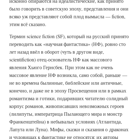
исконно опираются на идеалистические, как принято
было говорить в советскую эпоху, представления и они
всяко уж представляют собой плод вымысла — fiction,
этим всё сказано.
Термин science fiction (SF), который на русский принято
переводить как «научная фантастика» (НФ), ровно сто
лет назад ввёл в оборот (чуть в другом виде,
scientifiction) отец-основатель НФ как массового
явления Хьюго Гернсбек. При этом как не очень
массовое явление НФ возникла, само собой, раньше —
не во времена былинные, библейские или античные,
конечно, и даже не в эпоху Просвещения или в рамках
романтизма и готики, подаривших читателю солидный
корпус романов, живописавших невозможных героев
(лилипуты, императрица Пылающего мира и монстр
Франкенштейна) в небывалых условиях (Атлантида,
Лапута или Луна). Мифы, сказки и сказания о драконах
и чудовищах к фантастике не относятся: их авторы