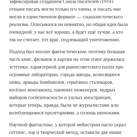
зафиксирован созданием Союза писателей (1934):
отныне писать могли только его члены, и писать они
могли в единственном формате — социалистического
реализма. Описывался он невнятно, но общая идея была
очевидной: у нас всё хорошо, а будет ещё лучше, а кто
так не считает, тот враг, подлежащий уничтожению.
Подход был вполне фантастическим, поэтому большая
часть книг, фильмов и картин на этом этапе держалась
эстетики, характерной для раннесоветского палпа про
огромные лаборатории, города-заводы, колосящиеся
нивы, армады бомбовозов, серьёзных сталеваров,
весёлых монтажниц, наивных инженеров, мудрых
майоров госбезопасности и ушлых иностранцев,
которые теперь, правда, были не журналистами или
колеблющимися пролетариями, а сплошь шпионами.
Научной фантастике, у которой мейнстрим нагло украл
сеттинг, лор и творческий метод, оставили две ниши: