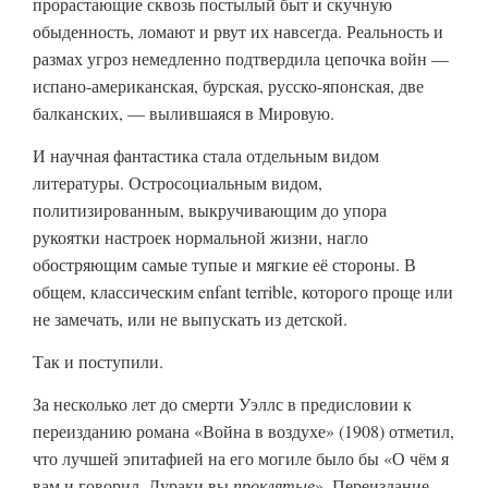
прорастающие сквозь постылый быт и скучную
обыденность, ломают и рвут их навсегда. Реальность и
размах угроз немедленно подтвердила цепочка войн —
испано-американская, бурская, русско-японская, две
балканских, — вылившаяся в Мировую.
И научная фантастика стала отдельным видом
литературы. Остросоциальным видом,
политизированным, выкручивающим до упора
рукоятки настроек нормальной жизни, нагло
обостряющим самые тупые и мягкие её стороны. В
общем, классическим enfant terrible, которого проще или
не замечать, или не выпускать из детской.
Так и поступили.
За несколько лет до смерти Уэллс в предисловии к
переизданию романа «Война в воздухе» (1908) отметил,
что лучшей эпитафией на его могиле было бы «О чём я
вам и говорил. Дураки вы
проклятые
». Переиздание