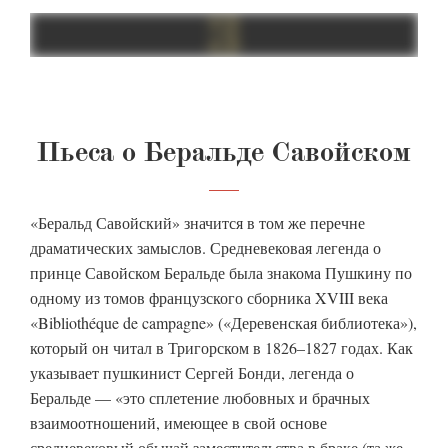
Пьеса о Беральде Савойском
«Беральд Савойский» значится в том же перечне
драматических замыслов. Средневековая легенда о
принце Савойском Беральде была знакома Пушкину по
одному из томов французского сборника XVIII века
«Bibliothéque de campagne» («Деревенская библиотека»),
который он читал в Тригорском в 1826–1827 годах. Как
указывает пушкинист Сергей Бонди, легенда о
Беральде — «это сплетение любовных и брачных
взаимоотношений, имеющее в свой основе
средневековый обычай заместительства в браке (та же