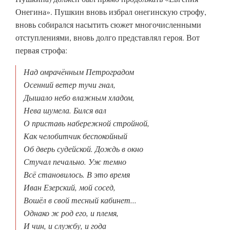
Онегина». Пушкин вновь избрал онегинскую строфу,
вновь собирался насытить сюжет многочисленными
отступлениями, вновь долго представлял героя. Вот
первая строфа:
Над омрачённым Петроградом
Осенний ветер тучи гнал,
Дышало небо влажным хладом,
Нева шумела. Бился вал
О приставь набережной стройной,
Как челобитчик беспокойный
Об дверь судейской. Дождь в окно
Стучал печально. Уж темно
Всё становилось. В это время
Иван Езерский, мой сосед,
Вошёл в свой тесный кабинет...
Однако ж род его, и племя,
И чин, и службу, и года