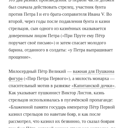
был сначала действовать стрелец, участник бунта
против Петра I и его брата-соправителя Ивана V. Во
второй, через годы после подавления бунта и казни
стрельцов, сын одного из казнённых оказывается
доверенным лицом Петра («При Пруте ему Пётр
поручает своё письмо») и затем спасает молодого
барина, отданного в солдаты: «у Петра выпрашивает
прощение».
Милосердный Пётр Великий —
важная для Пушкина
фигура
(«Пир Петра Первого»), а милость монарха —
спасительный мотив в развязке
«Капитанской дочки»
.
Как указывает пушкинист Виктор Листов, казнь
стрельцов использовалась в пугачёвской пропаганде:
«Блаженной памяти государь император Пётр Первой
казнил стрельцов по наветам бояр, и как после
рассмотрел, что казнил их безвинно, то сказал боярам