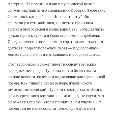
Австрию. На передний план в пушкинской поэме
должен был выйти его сподвижник Иордаки (Георгакис
Олимпиос), который спас Ипсиланти от убийц-
арнаутов (то есть албанцев) и вместе с греческим
войском был осаждён в монастыре Секу. Большая часть
греков сдалась туркам и была вероломно истреблена;
Иордаки вместе с оставшимися соратниками отказался
сдаться и поджёг пороховой склад — под обломками
монастыря погибли и нападавшие, и оборонявшиеся.
Этот героический сюжет ляжет в основу греческих
народных песен, для Пушкина же это были совсем
свежие новости, более чем подходящие для героической
поэмы. Как пишет в своём разборе пушкинского
замысла Томашевский, Пушкин с восторгом отнёсся к
началу греческого восстания — ходили даже слухи, что
он бежал из ссылки, чтобы принять в нём участие. От
поэмы тем не менее остался только один фрагмент —