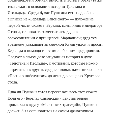
тема лежит в основании истории Тристана и
Изольды)». Среди бумаг Пушкина есть подробная
выписка из «Беральда Савойского» — изложение
первой части сюжета: Беральд, племянник императора
Оттона, становится заместителем дяди в
бракосочетании с принцессой Марианной; дядя тем
временем ухаживает за княжной Кунигундой и просит
Беральда о помощи и в этом любовном предприятии.
Следует в самом деле запутанная история в духе
«Тристана и Изольды», с мотивами, которые можно
встретить и в других средневековых памятниках — от
«Песни о нибелунгах» до легенд о рыцарях Круглого
стола.
Едва ли Пушкин хотел пересказать весь этот сюжет.
Если его «Беральд Савойский» действительно
примыкал к кругу «Маленьких трагедий», Пушкин
должен был остановиться на самом драматичном