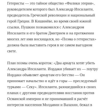
Гетеристы — это тайное общество «Филики этерия»,
руководителем которого был Александр Ипсиланти,
предводитель Греческой революции и национальный
герой Греции. В Кишинёве, во время своей южной
ссылки, Пушкин познакомился с Александром
Ипсиланти и его братом Дмитрием и на протяжении
многих лет ими восхищался, но «Поэма о гетеристах»
должна была выставить героя в не самом выгодном
свете.
План поэмы очень короток: «Два арнаута хотят убить
Александра Ипсиланти. Иордаки убивает их — поутру
Иордаки объявляет арнаутам его бегство — Он
принимает начальство и идёт в горы — преследуемый
турками — Секу». Ипсиланти, разошедшийся в своих
планах с другими предводителями восстания против
Османской империи и не принимавший в расчёт
интересов населения Молдавии и Валахии, бежал в