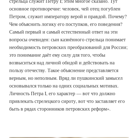
стрельца служит Петру I; этим многое сказано. Тут
основное противоречие: человек, чей отец погублен
Петром, служит императору верой и правдой. Почему?
Чем объяснить логику его поступков, его поведения?
Самый первый и самый естественный ответ на эти
вопросы очевиден: сын казнённого стрельца понимает
необходимость петровских преобразований для России;
это понимание даёт ему силу для того, чтобы
возвыситься над личной обидой и действовать на
пользу отечеству. Такое объяснение представляется
верным, но неполным. Вряд ли пушкинский замысел
основывался только на одних социальных мотивах.
Личность Петра I, его характер — вот что должно
привлекать стрелецкого сироту, вот что заставляет его
быть в рядах сторонников петровских реформ».