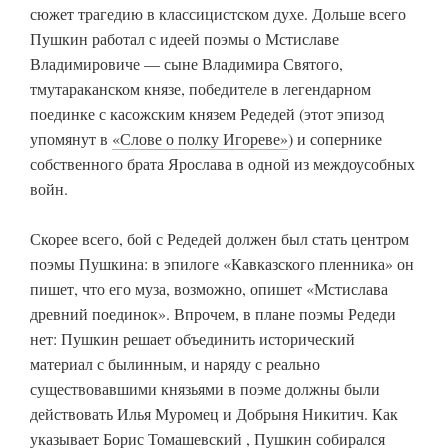
сюжет трагедию в классицистском духе. Дольше всего
Пушкин работал с идеей поэмы о Мстиславе
Владимировиче — сыне Владимира Святого,
тмутараканском князе, победителе в легендарном
поединке с касожским князем Редедей (этот эпизод
упомянут в
«Слове о полку Игореве»
) и сопернике
собственного брата Ярослава в одной из междоусобных
войн.
Скорее всего, бой с Редедей должен был стать центром
поэмы Пушкина: в эпилоге «Кавказского пленника» он
пишет, что его муза, возможно, опишет «Мстислава
древний поединок». Впрочем, в плане поэмы Редеди
нет: Пушкин решает объединить исторический
материал с былинным, и наряду с реально
существовавшими князьями в поэме должны были
действовать Илья Муромец и Добрыня Никитич. Как
указывает
Борис Томашевский
, Пушкин собирался