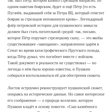
так: был Пётр, которой казнил стрельцов напрасно, по
одним наветам боярским, будет и ещё Пётр [то есть
Пугачёв, выдаваший себя за Петра III], который отмстит
боярам за стрельцов неповинную кровь». Легендарный
флёр петровской истории для пушкинского замысла
должен был стать питательной средой: так, письмо,
которое Пётр поручает стрелецкому сыну, — это якобы
существовавшее «завещание», направленное царём в
Сенат во время катастрофического Прутского похода,
когда Пётр думал, что погибнет вместе с войском.
Такой документ в реальности не существовал — но
легенда о нём была хорошо известна, и Пушкин
собирался воспользоваться ей для обострения сюжета.
Листов остроумно реконструирует пушкинский сюжет,
опираясь на исторические данные. Но самое интересное
его соображение — о природе коллизии, которую
Пушкин кладёт в основу повести. «Сын казнённого