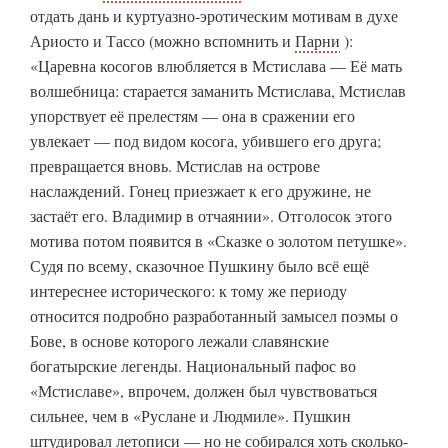
отдать дань и куртуазно-эротическим мотивам в духе
Ариосто и Тассо (можно вспомнить и
Парни
):
«Царевна косогов влюбляется в Мстислава — Её мать
волшебница: старается заманить Мстислава, Мстислав
упорствует её прелестям — она в сражении его
увлекает — под видом косога, убившего его друга;
превращается вновь. Мстислав на острове
наслаждений. Гонец приезжает к его дружине, не
застаёт его. Владимир в отчаянии». Отголосок этого
мотива потом появится в «Сказке о золотом петушке».
Судя по всему, сказочное Пушкину было всё ещё
интереснее исторического: к тому же периоду
относится подробно разработанный замысел поэмы о
Бове, в основе которого лежали славянские
богатырские легенды. Национальный пафос во
«Мстиславе», впрочем, должен был чувствоваться
сильнее, чем в «Руслане и Людмиле». Пушкин
штудировал летописи — но не собирался хоть сколько-