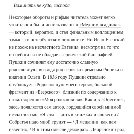
Вам знать не худо, господа.
Некоторые обороты и рифмы читатель может легко
узнать: они были использованы в
«Медном всаднике»
— который, вероятно, и стал финальным воплощением
замысла о петербургском чиновнике. Но Иван Езерский
не похож на несчастного Евгения: несмотря на то что
он небогат и не обладает героической биографией,
Пушкин сочиняет ему достаточно славную
родословную, возводя род героя ко временам Рюрика и
княгини Ольги. В 1836 году Пушкин отдельно
опубликует «Родословную моего героя», большой
фрагмент из «Езерского», близкий по содержанию к
стихотворению «Моя родословная». Как и в «Онегине»,
здесь появляется сам автор, гордящийся своей мнимой
незнатностью: «Я сам — хоть в книжках и словесно /
Собратья надо мной трунят — / Я мещанин, как вам
известно, / И в этом смысле демократ». Дворянский род