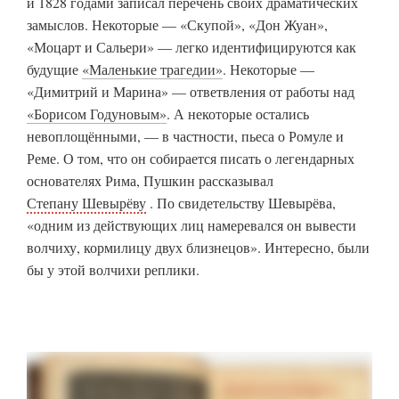
и 1828 годами записал перечень своих драматических
замыслов. Некоторые — «Скупой», «Дон Жуан»,
«Моцарт и Сальери» — легко идентифицируются как
будущие
«Маленькие трагедии»
. Некоторые —
«Димитрий и Марина» — ответвления от работы над
«Борисом Годуновым»
. А некоторые остались
невоплощёнными, — в частности, пьеса о Ромуле и
Реме. О том, что он собирается писать о легендарных
основателях Рима, Пушкин рассказывал
Степану Шевырёву
. По свидетельству Шевырёва,
«одним из действующих лиц намеревался он вывести
волчиху, кормилицу двух близнецов». Интересно, были
бы у этой волчихи реплики.