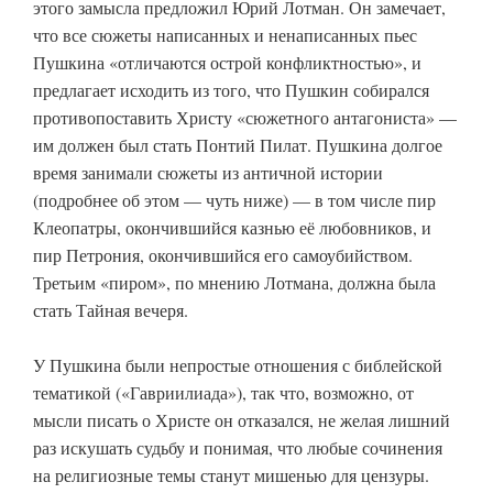
этого замысла предложил Юрий Лотман. Он замечает,
что все сюжеты написанных и ненаписанных пьес
Пушкина «отличаются острой конфликтностью», и
предлагает исходить из того, что Пушкин собирался
противопоставить Христу «сюжетного антагониста» —
им должен был стать Понтий Пилат. Пушкина долгое
время занимали сюжеты из античной истории
(подробнее об этом — чуть ниже) — в том числе пир
Клеопатры, окончившийся казнью её любовников, и
пир Петрония, окончившийся его самоубийством.
Третьим «пиром», по мнению Лотмана, должна была
стать Тайная вечеря.
У Пушкина были непростые отношения с библейской
тематикой («Гавриилиада»), так что, возможно, от
мысли писать о Христе он отказался, не желая лишний
раз искушать судьбу и понимая, что любые сочинения
на религиозные темы станут мишенью для цензуры.