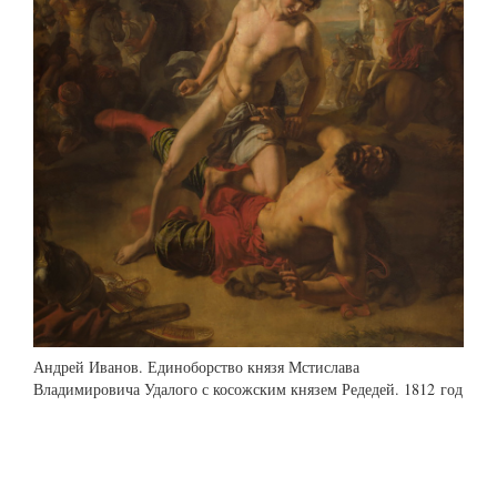
Андрей Иванов. Единоборство князя Мстислава
Владимировича Удалого с косожским князем Редедей. 1812 год