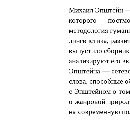
Михаил Эпштейн — 
которого — постмо
методология гумани
лингвистика, разви
выпустило сборник 
анализируют его вк
Эпштейна — сетево
слова, способные о
с Эпштейном о том,
о жанровой природе
на современную пол