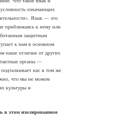
ние. Что такое язык и
з условность означающих
вительности». Язык — это
не приближаясь к нему или
аработанным защитным
упает к нам в основном
ом наше отличие от других
нтактные органы —
 подталкивает нас в том же
ажно, что мы не можем
ях культуры и
дь в этом изолированном