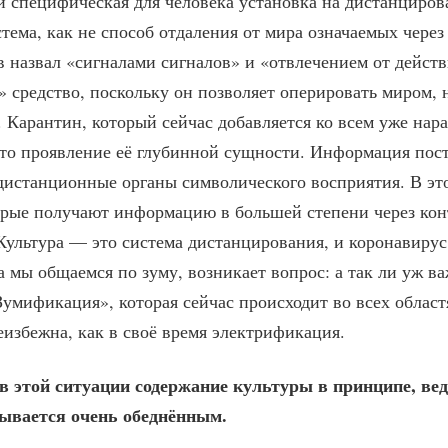
и специфическая для человека установка на дистанцирова
тема, как не способ отдаления от мира означаемых чере
в назвал «сигналами сигналов» и «отвлечением от дейст
 средство, поскольку он позволяет оперировать миром, 
о. Карантин, который сейчас добавляется ко всем уже н
то проявление её глубинной сущности. Информация пост
о дистанционные органы символического восприятия. В эт
орые получают информацию в большей степени через ко
 Культура — это система дистанцирования, и коронавирус
а мы общаемся по зуму, возникает вопрос: а так ли уж в
Зумификация», которая сейчас происходит во всех област
избежна, как в своё время электрификация.
 в этой ситуации содержание культуры в принципе, ве
зывается очень обеднённым.