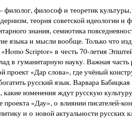
филолог, философ и теоретик культуры, 
дернизм, теория советской идеологии и 
тарного знания, семиотика повседневнос
тие языка и мысли вообще. Только что и
«Homo Scriptor» в честь 70-летия Эпштей
лад в гуманитарную науку. Важная часть
й проект «Дар слова», где учёный конст
богатить русский язык. Варвара Бабицкая
 какие изменения ждут русскую культуру
 проекта «Дау», о влиянии писателей-ко
итику и о новой актуальности русских к