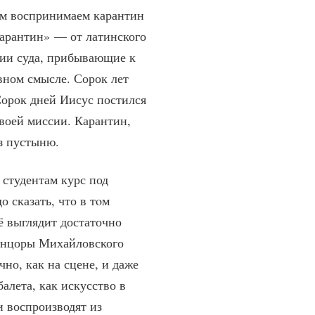
ом воспринимаем карантин
Карантин» — от латинского
нии суда, прибывающие к
вном смысле. Сорок лет
Сорок дней Иисус постился
воей миссии. Карантин,
ез пустыню.
 студентам курс под
 сказать, что в тoм
ё выглядит достаточно
 танцоры Михайловского
чно, как на сцене, и даже
алета, как искусство в
 воспроизводят из