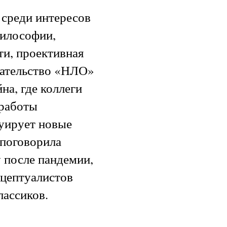
среди интересов
философии,
ти, проективная
здательство «НЛО»
на, где коллеги
 работы
руирует новые
 поговорила
 после пандемии,
нцептуалистов
лассиков.