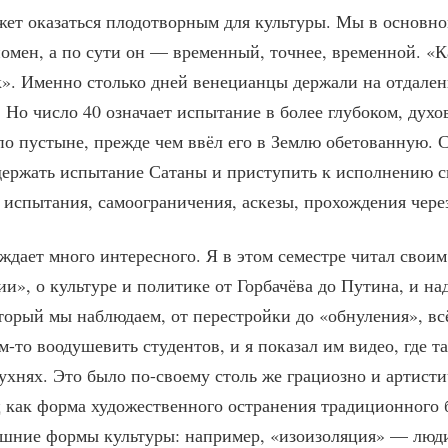
жет оказаться плодотворным для культуры. Мы в основн
омен, а по сути он — временный, точнее, временной. «
к». Именно столько дней венецианцы держали на отдале
 Но число 40 означает испытание в более глубоком, духо
по пустыне, прежде чем ввёл его в Землю обетованную. 
держать испытание Сатаны и приступить к исполнению с
 испытания, самоограничения, аскезы, прохождения чер
дает много интересного. Я в этом семестре читал своим
», о культуре и политике от Горбачёва до Путина, и надо
торый мы наблюдаем, от перестройки до «обнуления», вс
м-то воодушевить студентов, и я показал им видео, где
кухнях. Это было по-своему столь же грациозно и артисти
 как форма художественного остранения традиционного б
ашние формы культуры: например, «изоизоляция» — люди