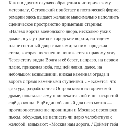
Как и в других случаях обращения к историческому
материалу, Островский прибегает к поэтической форме;
ремарки здесь выдают желание максимально наполнить
сценическое пространство приметами старины:
«Налево ворота воеводского двора, несколько узких
домов, в углу проезд в городские ворота, на заднем
плане гостиный двор с лавками; за ним городская
стена, которая постепенно понижается к правому углу.
Через стену видна Волга и её берег, направо, на первом
плане, приказная изба, под ней лавки, далее, на
небольшом возвышении, низкая каменная ограда и
ворота с тремя каменными ступенями…» Кажется, что
фактура, разработанная Островским в исторической
драме, показалась ему привлекательной и не раскрытой
ещё до конца. Ещё один обычный для него мотив —
противопоставление провинции и Москвы; персонажи
пьесы, обсуждая, не написать ли царю челобитную с
жалобой, вздыхают: «Москва нам дорога, / Доймёт тебя