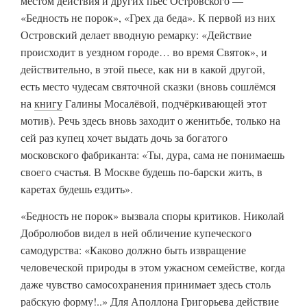
местом действия и других пьес Островского —
«Бедность не порок», «Грех да беда». К первой из них
Островский делает вводную ремарку: «Действие
происходит в уездном городе… во время Святок», и
действительно, в этой пьесе, как ни в какой другой,
есть место чудесам святочной сказки (вновь сошлёмся
на
книгу
Галины Мосалёвой, подчёркивающей этот
мотив). Речь здесь вновь заходит о женитьбе, только на
сей раз купец хочет выдать дочь за богатого
московского фабриканта: «Ты, дура, сама не понимаешь
своего счастья. В Москве будешь по-барски жить, в
каретах будешь ездить».
«Бедность не порок» вызвала споры критиков. Николай
Добролюбов видел в ней обличение купеческого
самодурства: «Каково должно быть извращение
человеческой природы в этом ужасном семействе, когда
даже чувство самосохранения принимает здесь столь
рабскую форму!..» Для Аполлона Григорьева действие