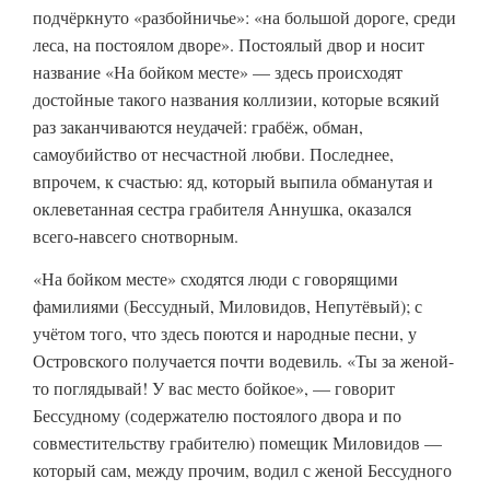
подчёркнуто «разбойничье»: «на большой дороге, среди
леса, на постоялом дворе». Постоялый двор и носит
название «На бойком месте» — здесь происходят
достойные такого названия коллизии, которые всякий
раз заканчиваются неудачей: грабёж, обман,
самоубийство от несчастной любви. Последнее,
впрочем, к счастью: яд, который выпила обманутая и
оклеветанная сестра грабителя Аннушка, оказался
всего-навсего снотворным.
«На бойком месте» сходятся люди с говорящими
фамилиями (Бессудный, Миловидов, Непутёвый); с
учётом того, что здесь поются и народные песни, у
Островского получается почти водевиль. «Ты за женой-
то поглядывай! У вас место бойкое», — говорит
Бессудному (содержателю постоялого двора и по
совместительству грабителю) помещик Миловидов —
который сам, между прочим, водил с женой Бессудного