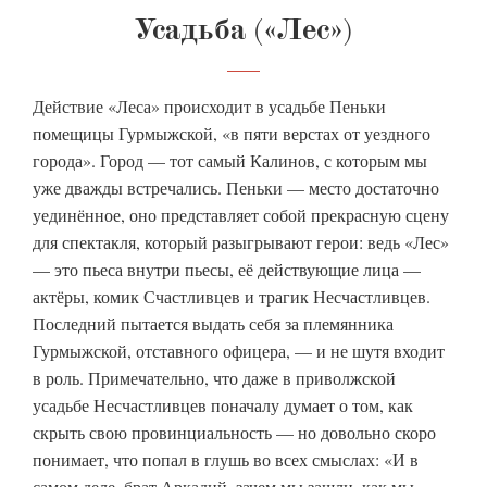
Усадьба («Лес»)
Действие «Леса» происходит в усадьбе Пеньки
помещицы Гурмыжской, «в пяти верстах от уездного
города». Город — тот самый Калинов, с которым мы
уже дважды встречались. Пеньки — место достаточно
уединённое, оно представляет собой прекрасную сцену
для спектакля, который разыгрывают герои: ведь «Лес»
— это пьеса внутри пьесы, её действующие лица —
актёры, комик Счастливцев и трагик Несчастливцев.
Последний пытается выдать себя за племянника
Гурмыжской, отставного офицера, — и не шутя входит
в роль. Примечательно, что даже в приволжской
усадьбе Несчастливцев поначалу думает о том, как
скрыть свою провинциальность — но довольно скоро
понимает, что попал в глушь во всех смыслах: «И в
самом деле, брат Аркадий, зачем мы зашли, как мы