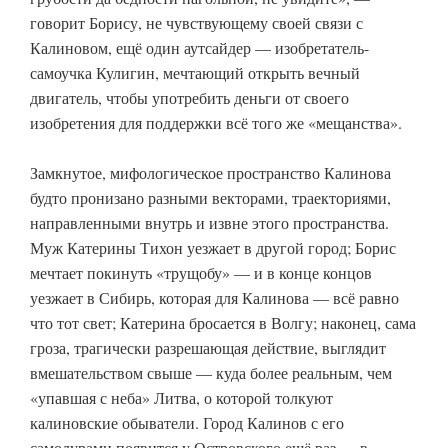
говорит Борису, не чувствующему своей связи с
Калиновом, ещё один аутсайдер — изобретатель-
самоучка Кулигин, мечтающий открыть вечный
двигатель, чтобы употребить деньги от своего
изобретения для поддержки всё того же «мещанства».
Замкнутое, мифологическое пространство Калинова
будто пронизано разными векторами, траекториями,
направленными внутрь и извне этого пространства.
Муж Катерины Тихон уезжает в другой город; Борис
мечтает покинуть «трущобу» — и в конце концов
уезжает в Сибирь, которая для Калинова — всё равно
что тот свет; Катерина бросается в Волгу; наконец, сама
гроза, трагически разрешающая действие, выглядит
вмешательством свыше — куда более реальным, чем
«упавшая с неба» Литва, о которой толкуют
калиновские обыватели. Город Калинов с его
самодурами появится у Островского ещё раз — в