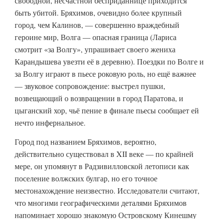
свободной, несчастной бесприданнице приходится
быть убитой. Бряхимов, очевидно более крупный
город, чем Калинов, — совершенно враждебный
героине мир, Волга — опасная граница (Лариса
смотрит «за Волгу», упрашивает своего жениха
Карандышева увезти её в деревню). Поездки по Волге и
за Волгу играют в пьесе роковую роль, но ещё важнее
— звуковое сопровождение: выстрел пушки,
возвещающий о возвращении в город Паратова, и
цыганский хор, чьё пение в финале пьесы сообщает ей
нечто инфернальное.
Город под названием Бряхимов, вероятно,
действительно существовал в XII веке — по крайней
мере, он упомянут в Радзивилловской летописи как
поселение волжских булгар, но его точное
местонахождение неизвестно. Исследователи считают,
что многими географическими деталями Бряхимов
напоминает хорошо знакомую Островскому Кинешму