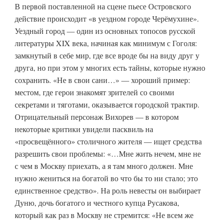
В первой поставленной на сцене пьесе Островского
действие происходит «в уездном городе Черёмухине».
Уездный город — один из основных топосов русской
литературы XIX века, начиная как минимум с Гоголя:
замкнутый в себе мир, где все вроде бы на виду друг у
друга, но при этом у многих есть тайны, которые нужно
сохранить. «Не в свои сани…» — хороший пример:
местом, где герои знакомят зрителей со своими
секретами и тяготами, оказывается городской трактир.
Отрицательный персонаж Вихорев — в котором
некоторые критики увидели пасквиль на
«просвещённого» столичного жителя — ищет средства
разрешить свои проблемы: «…Мне жить нечем, мне не
с чем в Москву приехать, а я там много должен. Мне
нужно жениться на богатой во что бы то ни стало; это
единственное средство». На роль невесты он выбирает
Дуню, дочь богатого и честного купца Русакова,
который как раз в Москву не стремится: «Не всем же