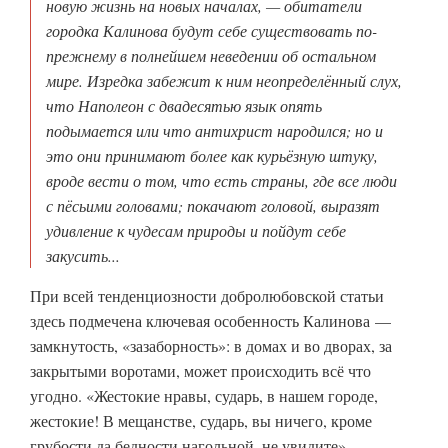
новую жизнь на новых началах, — обитатели
городка Калинова будут себе существовать по-
прежнему в полнейшем неведении об остальном
мире. Изредка забежит к ним неопределённый слух,
что Наполеон с двадесятью язык опять
подымается или что антихрист народился; но и
это они принимают более как курьёзную штуку,
вроде вести о том, что есть страны, где все люди
с пёсьими головами; покачают головой, выразят
удивление к чудесам природы и пойдут себе
закусить...
При всей тенденциозности добролюбовской статьи
здесь подмечена ключевая особенность Калинова —
замкнутость, «зазаборность»: в домах и во дворах, за
закрытыми воротами, может происходить всё что
угодно. «Жестокие нравы, сударь, в нашем городе,
жестокие! В мещанстве, сударь, вы ничего, кроме
грубости да бедности нагольной, не увидите», —