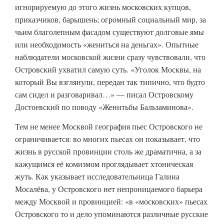
игнорируемую до этого жизнь московских купцов,
приказчиков, барышень; огромный социальный мир, за
чьим благолепным фасадом существуют долговые ямы
или необходимость «жениться на деньгах». Опытные
наблюдатели московской жизни сразу чувствовали, что
Островский ухватил самую суть. «Уголок Москвы, на
который Вы взглянули, передан так типично, что будто
сам сидел и разговаривал…» — писал Островскому
Достоевский по поводу «Женитьбы Бальзаминова».
Тем не менее Москвой география пьес Островского не
ограничивается: во многих пьесах он показывает, что
жизнь в русской провинции столь же драматична, а за
кажущимся её комизмом проглядывает хтоническая
жуть. Как указывает исследовательница Галина
Мосалёва, у Островского нет непроницаемого барьера
между Москвой и провинцией: «в «московских» пьесах
Островского то и дело упоминаются различные русские