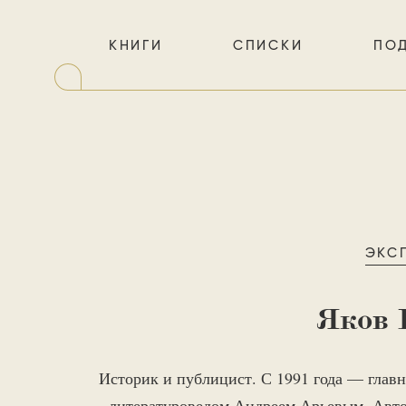
КНИГИ
СПИСКИ
ПО
ЭКС
Яков 
Историк и публицист. С 1991 года — главн
литературоведом Андреем Арьевым. Автор