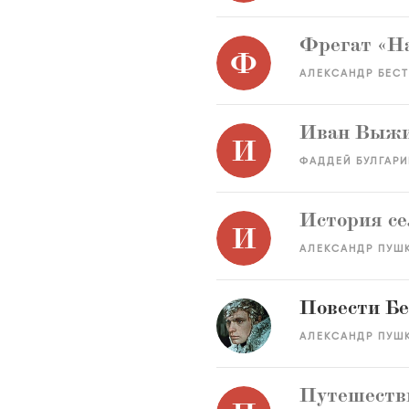
Фрегат «Н
Ф
АЛЕКСАНДР БЕС
Иван Выж
И
ФАДДЕЙ БУЛГАРИ
История се
И
АЛЕКСАНДР ПУШ
Повести Б
АЛЕКСАНДР ПУШ
Путешестви