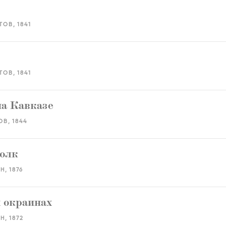
ТОВ
1841
ТОВ
1841
а Кавказе
ОВ
1844
олк
ИН
1876
 окраинах
ИН
1872