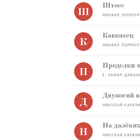
Штосс
Ш
МИХАИЛ ЛЕРМОН
Кавказец
К
МИХАИЛ ЛЕРМОН
Проделки н
П
Е. ХАМАР-ДАБАН
Двуногий в
Д
НИКОЛАЙ КАРАЗ
На далёких
Н
НИКОЛАЙ КАРАЗ