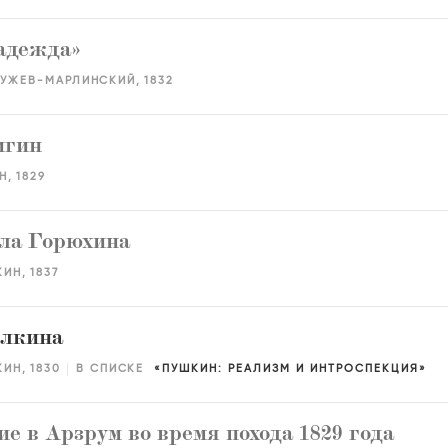
адежда»
ТУЖЕВ-МАРЛИНСКИЙ
1832
игин
Н
1829
ла Горюхина
КИН
1837
елкина
КИН
1830
В СПИСКЕ
ПУШКИН: РЕАЛИЗМ И ИНТРОСПЕКЦИЯ
е в Арзрум во время похода 1829 года