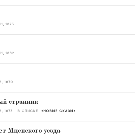
ИН
1873
ИН
1882
В
1870
ый странник
В
1873
В СПИСКЕ
НОВЫЕ СКАЗЫ
т Мценского уезда