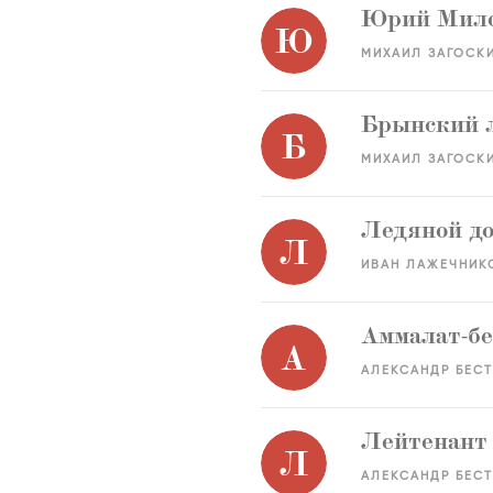
Юрий Мило
Ю
МИХАИЛ ЗАГОСК
Брынский 
Б
МИХАИЛ ЗАГОСК
Ледяной д
Л
ИВАН ЛАЖЕЧНИК
Аммалат-б
А
АЛЕКСАНДР БЕС
Лейтенант
Л
АЛЕКСАНДР БЕС